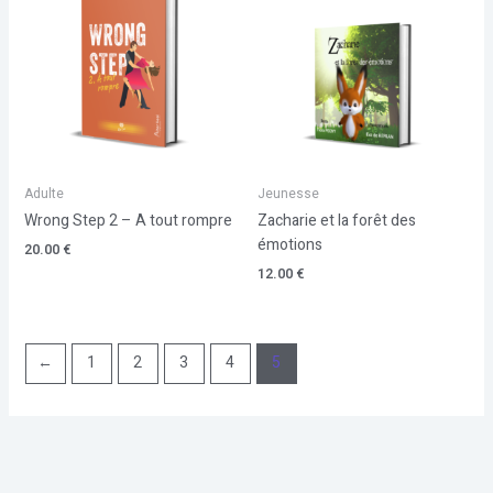
Adulte
Jeunesse
Wrong Step 2 – A tout rompre
Zacharie et la forêt des
émotions
20.00
€
12.00
€
←
1
2
3
4
5