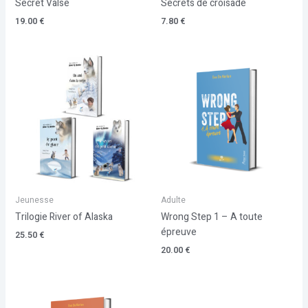
Secret Valse
Secrets de croisade
19.00
€
7.80
€
Jeunesse
Adulte
Trilogie River of Alaska
Wrong Step 1 – A toute
épreuve
25.50
€
20.00
€