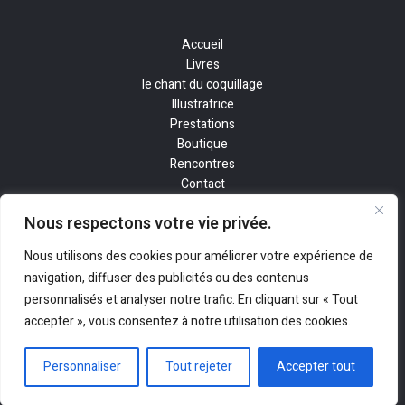
Accueil
Livres
le chant du coquillage
Illustratrice
Prestations
Boutique
Rencontres
Contact
Nous respectons votre vie privée.
Nous utilisons des cookies pour améliorer votre expérience de
navigation, diffuser des publicités ou des contenus
personnalisés et analyser notre trafic. En cliquant sur « Tout
Copyright © 2026 Eva De Kerlan |
Mentions Légales
| Réalisé par
accepter », vous consentez à notre utilisation des cookies.
AZDIGITAL.FR
🚀
Personnaliser
Tout rejeter
Accepter tout