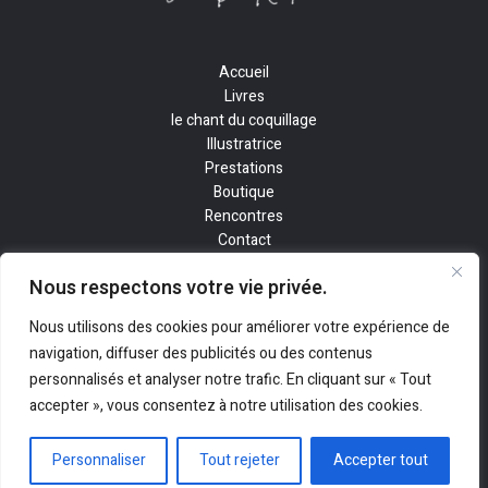
Accueil
Livres
le chant du coquillage
Illustratrice
Prestations
Boutique
Rencontres
Contact
Nous respectons votre vie privée.
Nous utilisons des cookies pour améliorer votre expérience de
navigation, diffuser des publicités ou des contenus
personnalisés et analyser notre trafic. En cliquant sur « Tout
accepter », vous consentez à notre utilisation des cookies.
Copyright © 2026 Eva De Kerlan |
Mentions Légales
| Réalisé par
AZDIGITAL.FR
🚀
Personnaliser
Tout rejeter
Accepter tout