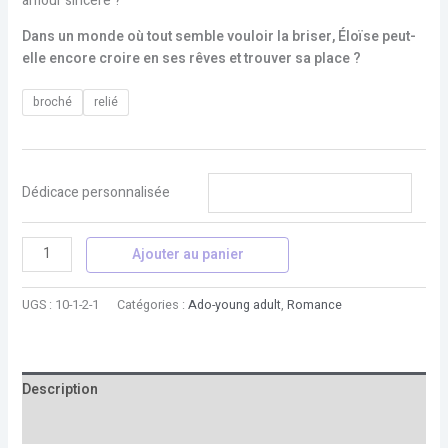
amour sincère ?
Dans un monde où tout semble vouloir la briser, Éloïse peut-
elle encore croire en ses rêves et trouver sa place ?
broché
relié
Dédicace personnalisée
Ajouter au panier
UGS :
10-1-2-1
Catégories :
Ado-young adult
,
Romance
Description
Informations complémentaires