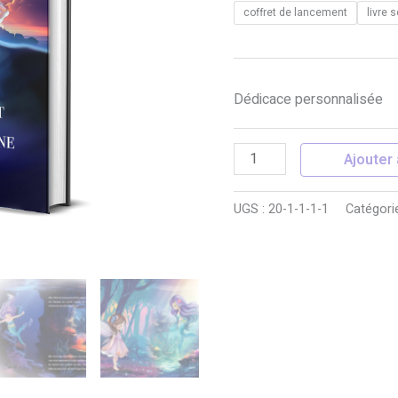
sirène
coffret de lancement
livre 
Dédicace personnalisée
Ajouter 
UGS :
20-1-1-1-1
Catégori