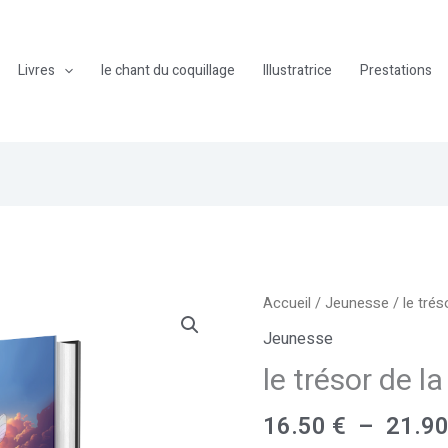
Livres
le chant du coquillage
Illustratrice
Prestations
quantité
Accueil
/
Jeunesse
/ le trés
de
Jeunesse
le
le trésor de la
trésor
de
16.50
€
–
21.9
la