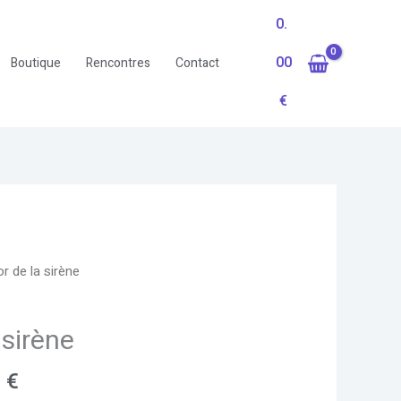
0.
00
Boutique
Rencontres
Contact
€
Plage
or de la sirène
de
prix :
 sirène
16.50 €
à
0
€
21.90 €