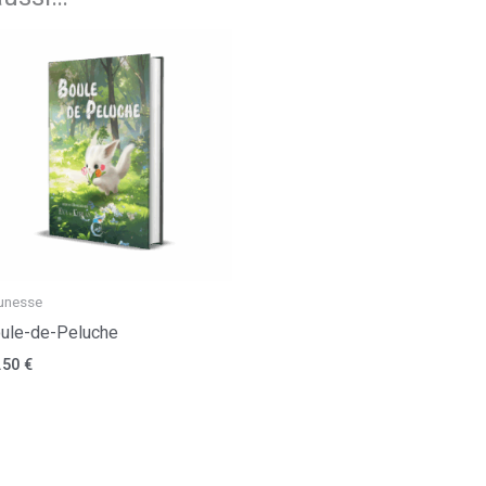
unesse
ule-de-Peluche
.50
€