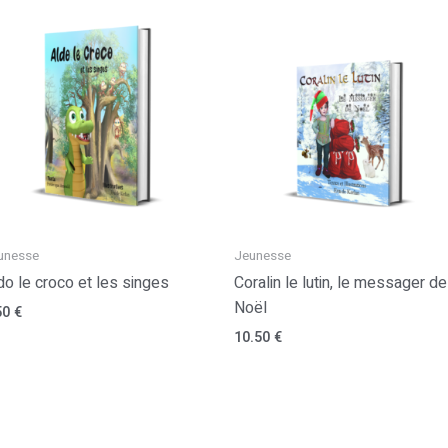
unesse
Jeunesse
do le croco et les singes
Coralin le lutin, le messager de
Noël
50
€
10.50
€